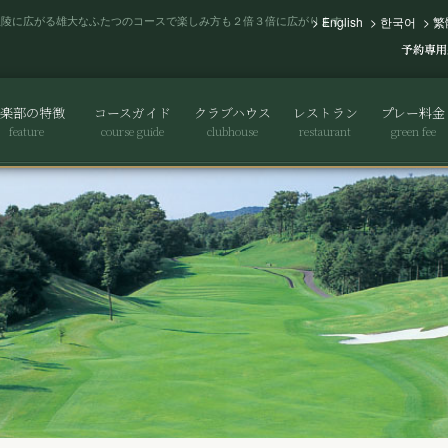
丘陵に広がる雄大なふたつのコースで楽しみ方も２倍３倍に広がります。
>
English
>
한국어
>
繁
楽部の特徴
コースガイド
クラブハウス
レストラン
プレー料金
feature
course guide
clubhouse
restaurant
green fee