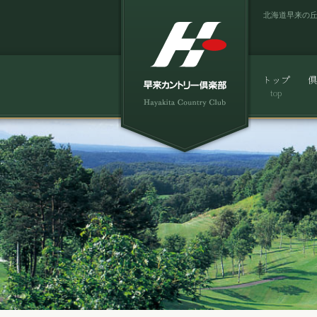
北海道早来の
トップ
倶
top