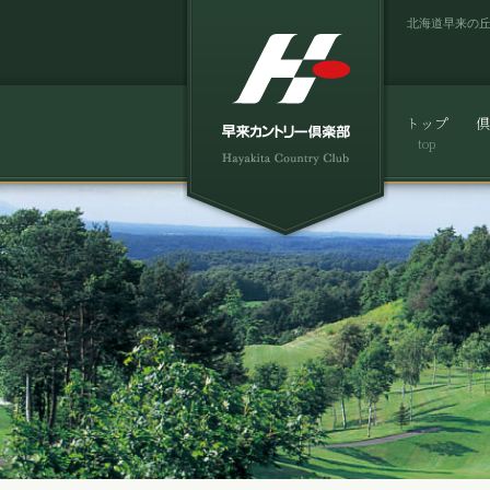
北海道早来の
トップ
倶
top