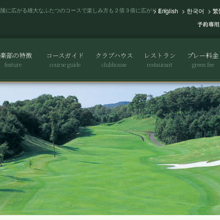
丘陵に広がる雄大なふたつのコースで楽しみ方も２倍３倍に広がります。
>
English
>
한국어
>
繁
楽部の特徴
コースガイド
クラブハウス
レストラン
プレー料金
feature
course guide
clubhouse
restaurant
green fee