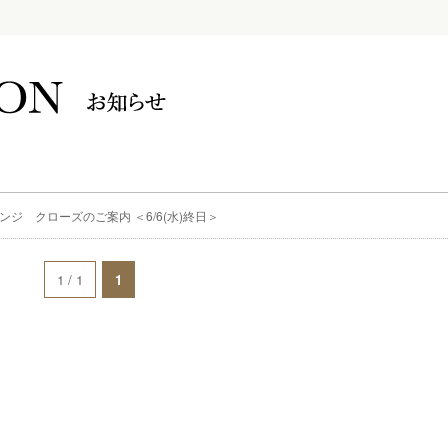
ジ クローズのご案内 ＜6/6(水)終日＞
1 / 1
1