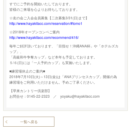
すでにご予約を開始いたしております。
皆様のご来場を心よりお待ちしております。
☆友の会ご入会会員募集【二次募集3/31(日)まで】
http://www.hayakitacc.com/reservation/#tomo1
☆2018年オープンコンペご案内
http://www.hayakitacc.com/recommend/416/
毎年ご好評頂いております、「目指せ！沖縄ANA杯」や「ホテルズカ
ップ」、
「高級和牛争奪カップ」など本年も予定しております。
５/６(日)には「一人予約カップ」も実施いたします。
■練習場休止のご案内■
2018年7月10日(火)～13日(金)は「ANAプリンセスカップ」開催の為
練習場をご利用いただけません。予めご了承ください。
【早来カントリー倶楽部】
お問合せ：0145-22-2323 ／ yoyaku@hayakitacc.com
一覧へ戻る